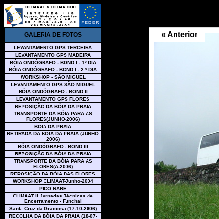
« Anterior
GALERIA DE FOTOS
LEVANTAMENTO GPS TERCEIRA
LEVANTAMENTO GPS MADEIRA
BÓIA ONDÓGRAFO - BOND I - 1º DIA
BÓIA ONDÓGRAFO - BOND I - 2 º DIA
WORKSHOP - SÃO MIGUEL
LEVANTAMENTO GPS SÃO MIGUEL
BÓIA ONDÓGRAFO - BOND II
LEVANTAMENTO GPS FLORES
REPOSIÇÃO DA BÓIA DA PRAIA
TRANSPORTE DA BÓIA PARA AS
FLORES(JUNHO-2006)
BOIA DA PRAIA
RETIRADA DA BOIA DA PRAIA (JUNHO
2006)
BÓIA ONDÓGRAFO - BOND III
REPOSIÇÃO DA BÓIA DA PRAIA
TRANSPORTE DA BÓIA PARA AS
FLORES(A-2006)
REPOSIÇÃO DA BÓIA DAS FLORES
WORKSHOP CLIMAAT-Junho-2004
PICO NARE
CLIMAAT II Jornadas Técnicas de
Encerramento - Funchal
Santa Cruz da Graciosa (17-10-2006)
RECOLHA DA BÓIA DA PRAIA (18-07-