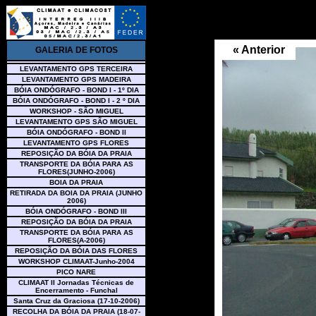
« Anterior
GALERIA DE FOTOS
LEVANTAMENTO GPS TERCEIRA
LEVANTAMENTO GPS MADEIRA
BÓIA ONDÓGRAFO - BOND I - 1º DIA
BÓIA ONDÓGRAFO - BOND I - 2 º DIA
WORKSHOP - SÃO MIGUEL
LEVANTAMENTO GPS SÃO MIGUEL
BÓIA ONDÓGRAFO - BOND II
LEVANTAMENTO GPS FLORES
REPOSIÇÃO DA BÓIA DA PRAIA
TRANSPORTE DA BÓIA PARA AS
FLORES(JUNHO-2006)
BOIA DA PRAIA
RETIRADA DA BOIA DA PRAIA (JUNHO
2006)
BÓIA ONDÓGRAFO - BOND III
REPOSIÇÃO DA BÓIA DA PRAIA
TRANSPORTE DA BÓIA PARA AS
FLORES(A-2006)
REPOSIÇÃO DA BÓIA DAS FLORES
WORKSHOP CLIMAAT-Junho-2004
PICO NARE
CLIMAAT II Jornadas Técnicas de
Encerramento - Funchal
Santa Cruz da Graciosa (17-10-2006)
RECOLHA DA BÓIA DA PRAIA (18-07-