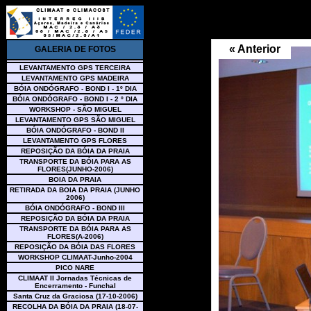
« Anterior
GALERIA DE FOTOS
LEVANTAMENTO GPS TERCEIRA
LEVANTAMENTO GPS MADEIRA
BÓIA ONDÓGRAFO - BOND I - 1º DIA
BÓIA ONDÓGRAFO - BOND I - 2 º DIA
WORKSHOP - SÃO MIGUEL
LEVANTAMENTO GPS SÃO MIGUEL
BÓIA ONDÓGRAFO - BOND II
LEVANTAMENTO GPS FLORES
REPOSIÇÃO DA BÓIA DA PRAIA
TRANSPORTE DA BÓIA PARA AS
FLORES(JUNHO-2006)
BOIA DA PRAIA
RETIRADA DA BOIA DA PRAIA (JUNHO
2006)
BÓIA ONDÓGRAFO - BOND III
REPOSIÇÃO DA BÓIA DA PRAIA
TRANSPORTE DA BÓIA PARA AS
FLORES(A-2006)
REPOSIÇÃO DA BÓIA DAS FLORES
WORKSHOP CLIMAAT-Junho-2004
PICO NARE
CLIMAAT II Jornadas Técnicas de
Encerramento - Funchal
Santa Cruz da Graciosa (17-10-2006)
RECOLHA DA BÓIA DA PRAIA (18-07-