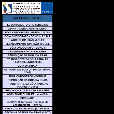
GALERIA DE FOTOS
LEVANTAMENTO GPS TERCEIRA
LEVANTAMENTO GPS MADEIRA
BÓIA ONDÓGRAFO - BOND I - 1º DIA
BÓIA ONDÓGRAFO - BOND I - 2 º DIA
WORKSHOP - SÃO MIGUEL
LEVANTAMENTO GPS SÃO MIGUEL
BÓIA ONDÓGRAFO - BOND II
LEVANTAMENTO GPS FLORES
REPOSIÇÃO DA BÓIA DA PRAIA
TRANSPORTE DA BÓIA PARA AS
FLORES(JUNHO-2006)
BOIA DA PRAIA
RETIRADA DA BOIA DA PRAIA (JUNHO
2006)
BÓIA ONDÓGRAFO - BOND III
REPOSIÇÃO DA BÓIA DA PRAIA
TRANSPORTE DA BÓIA PARA AS
FLORES(A-2006)
REPOSIÇÃO DA BÓIA DAS FLORES
WORKSHOP CLIMAAT-Junho-2004
PICO NARE
CLIMAAT II Jornadas Técnicas de
Encerramento - Funchal
Santa Cruz da Graciosa (17-10-2006)
RECOLHA DA BÓIA DA PRAIA (18-07-