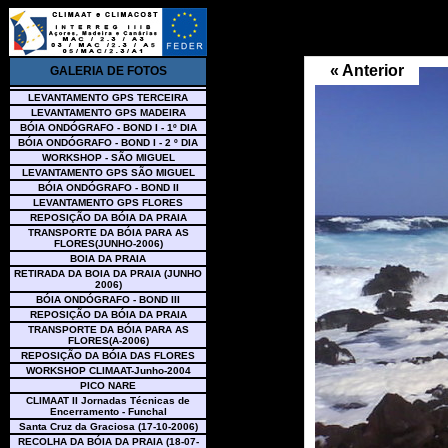
« Anterior
GALERIA DE FOTOS
LEVANTAMENTO GPS TERCEIRA
LEVANTAMENTO GPS MADEIRA
BÓIA ONDÓGRAFO - BOND I - 1º DIA
BÓIA ONDÓGRAFO - BOND I - 2 º DIA
WORKSHOP - SÃO MIGUEL
LEVANTAMENTO GPS SÃO MIGUEL
BÓIA ONDÓGRAFO - BOND II
LEVANTAMENTO GPS FLORES
REPOSIÇÃO DA BÓIA DA PRAIA
TRANSPORTE DA BÓIA PARA AS
FLORES(JUNHO-2006)
BOIA DA PRAIA
RETIRADA DA BOIA DA PRAIA (JUNHO
2006)
BÓIA ONDÓGRAFO - BOND III
REPOSIÇÃO DA BÓIA DA PRAIA
TRANSPORTE DA BÓIA PARA AS
FLORES(A-2006)
REPOSIÇÃO DA BÓIA DAS FLORES
WORKSHOP CLIMAAT-Junho-2004
PICO NARE
CLIMAAT II Jornadas Técnicas de
Encerramento - Funchal
Santa Cruz da Graciosa (17-10-2006)
RECOLHA DA BÓIA DA PRAIA (18-07-