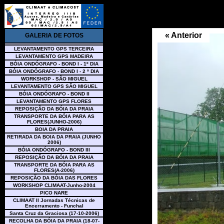
« Anterior
GALERIA DE FOTOS
LEVANTAMENTO GPS TERCEIRA
LEVANTAMENTO GPS MADEIRA
BÓIA ONDÓGRAFO - BOND I - 1º DIA
BÓIA ONDÓGRAFO - BOND I - 2 º DIA
WORKSHOP - SÃO MIGUEL
LEVANTAMENTO GPS SÃO MIGUEL
BÓIA ONDÓGRAFO - BOND II
LEVANTAMENTO GPS FLORES
REPOSIÇÃO DA BÓIA DA PRAIA
TRANSPORTE DA BÓIA PARA AS
FLORES(JUNHO-2006)
BOIA DA PRAIA
RETIRADA DA BOIA DA PRAIA (JUNHO
2006)
BÓIA ONDÓGRAFO - BOND III
REPOSIÇÃO DA BÓIA DA PRAIA
TRANSPORTE DA BÓIA PARA AS
FLORES(A-2006)
REPOSIÇÃO DA BÓIA DAS FLORES
WORKSHOP CLIMAAT-Junho-2004
PICO NARE
CLIMAAT II Jornadas Técnicas de
Encerramento - Funchal
Santa Cruz da Graciosa (17-10-2006)
RECOLHA DA BÓIA DA PRAIA (18-07-