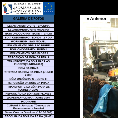
« Anterior
GALERIA DE FOTOS
LEVANTAMENTO GPS TERCEIRA
LEVANTAMENTO GPS MADEIRA
BÓIA ONDÓGRAFO - BOND I - 1º DIA
BÓIA ONDÓGRAFO - BOND I - 2 º DIA
WORKSHOP - SÃO MIGUEL
LEVANTAMENTO GPS SÃO MIGUEL
BÓIA ONDÓGRAFO - BOND II
LEVANTAMENTO GPS FLORES
REPOSIÇÃO DA BÓIA DA PRAIA
TRANSPORTE DA BÓIA PARA AS
FLORES(JUNHO-2006)
BOIA DA PRAIA
RETIRADA DA BOIA DA PRAIA (JUNHO
2006)
BÓIA ONDÓGRAFO - BOND III
REPOSIÇÃO DA BÓIA DA PRAIA
TRANSPORTE DA BÓIA PARA AS
FLORES(A-2006)
REPOSIÇÃO DA BÓIA DAS FLORES
WORKSHOP CLIMAAT-Junho-2004
PICO NARE
CLIMAAT II Jornadas Técnicas de
Encerramento - Funchal
Santa Cruz da Graciosa (17-10-2006)
RECOLHA DA BÓIA DA PRAIA (18-07-