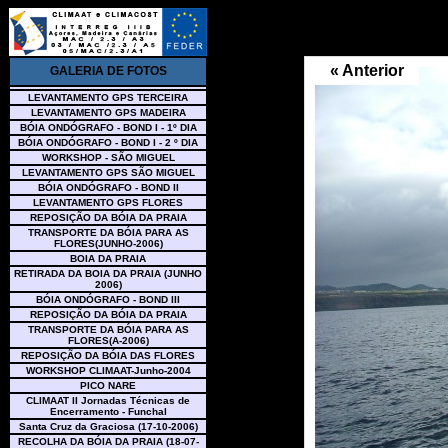
« Anterior
GALERIA DE FOTOS
LEVANTAMENTO GPS TERCEIRA
LEVANTAMENTO GPS MADEIRA
BÓIA ONDÓGRAFO - BOND I - 1º DIA
BÓIA ONDÓGRAFO - BOND I - 2 º DIA
WORKSHOP - SÃO MIGUEL
LEVANTAMENTO GPS SÃO MIGUEL
BÓIA ONDÓGRAFO - BOND II
LEVANTAMENTO GPS FLORES
REPOSIÇÃO DA BÓIA DA PRAIA
TRANSPORTE DA BÓIA PARA AS
FLORES(JUNHO-2006)
BOIA DA PRAIA
RETIRADA DA BOIA DA PRAIA (JUNHO
2006)
BÓIA ONDÓGRAFO - BOND III
REPOSIÇÃO DA BÓIA DA PRAIA
TRANSPORTE DA BÓIA PARA AS
FLORES(A-2006)
REPOSIÇÃO DA BÓIA DAS FLORES
WORKSHOP CLIMAAT-Junho-2004
PICO NARE
CLIMAAT II Jornadas Técnicas de
Encerramento - Funchal
Santa Cruz da Graciosa (17-10-2006)
RECOLHA DA BÓIA DA PRAIA (18-07-