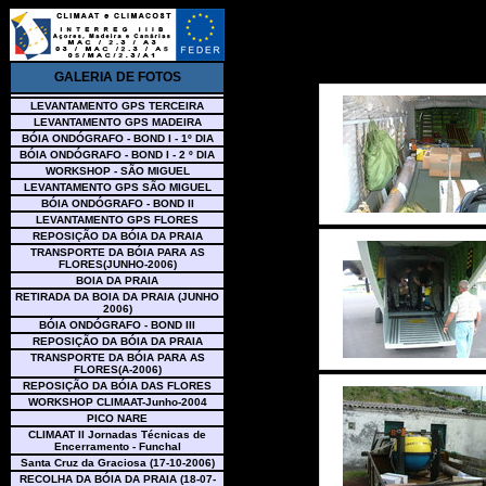
GALERIA DE FOTOS
LEVANTAMENTO GPS TERCEIRA
LEVANTAMENTO GPS MADEIRA
BÓIA ONDÓGRAFO - BOND I - 1º DIA
BÓIA ONDÓGRAFO - BOND I - 2 º DIA
WORKSHOP - SÃO MIGUEL
LEVANTAMENTO GPS SÃO MIGUEL
BÓIA ONDÓGRAFO - BOND II
LEVANTAMENTO GPS FLORES
REPOSIÇÃO DA BÓIA DA PRAIA
TRANSPORTE DA BÓIA PARA AS
FLORES(JUNHO-2006)
BOIA DA PRAIA
RETIRADA DA BOIA DA PRAIA (JUNHO
2006)
BÓIA ONDÓGRAFO - BOND III
REPOSIÇÃO DA BÓIA DA PRAIA
TRANSPORTE DA BÓIA PARA AS
FLORES(A-2006)
REPOSIÇÃO DA BÓIA DAS FLORES
WORKSHOP CLIMAAT-Junho-2004
PICO NARE
CLIMAAT II Jornadas Técnicas de
Encerramento - Funchal
Santa Cruz da Graciosa (17-10-2006)
RECOLHA DA BÓIA DA PRAIA (18-07-