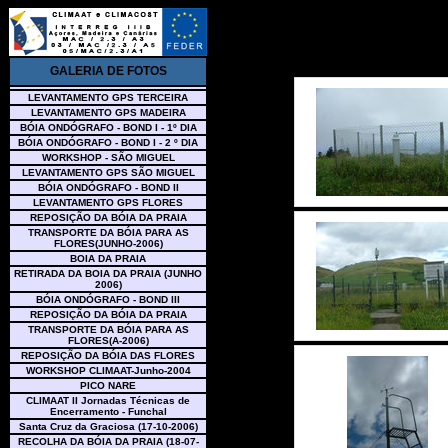
GALERIA DE FOTOS
LEVANTAMENTO GPS TERCEIRA
LEVANTAMENTO GPS MADEIRA
BÓIA ONDÓGRAFO - BOND I - 1º DIA
BÓIA ONDÓGRAFO - BOND I - 2 º DIA
WORKSHOP - SÃO MIGUEL
LEVANTAMENTO GPS SÃO MIGUEL
BÓIA ONDÓGRAFO - BOND II
LEVANTAMENTO GPS FLORES
REPOSIÇÃO DA BÓIA DA PRAIA
TRANSPORTE DA BÓIA PARA AS
FLORES(JUNHO-2006)
BOIA DA PRAIA
RETIRADA DA BOIA DA PRAIA (JUNHO
2006)
BÓIA ONDÓGRAFO - BOND III
REPOSIÇÃO DA BÓIA DA PRAIA
TRANSPORTE DA BÓIA PARA AS
FLORES(A-2006)
REPOSIÇÃO DA BÓIA DAS FLORES
WORKSHOP CLIMAAT-Junho-2004
PICO NARE
CLIMAAT II Jornadas Técnicas de
Encerramento - Funchal
Santa Cruz da Graciosa (17-10-2006)
RECOLHA DA BÓIA DA PRAIA (18-07-