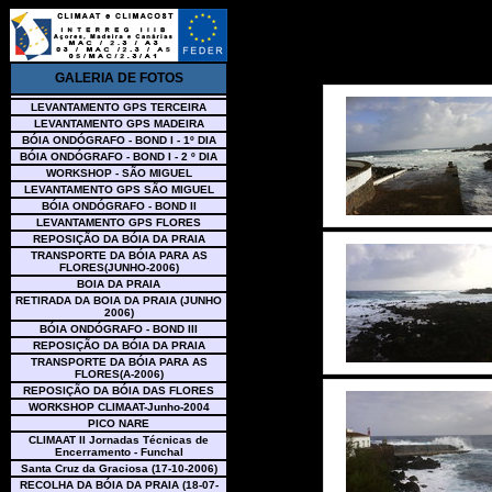
GALERIA DE FOTOS
LEVANTAMENTO GPS TERCEIRA
LEVANTAMENTO GPS MADEIRA
BÓIA ONDÓGRAFO - BOND I - 1º DIA
BÓIA ONDÓGRAFO - BOND I - 2 º DIA
WORKSHOP - SÃO MIGUEL
LEVANTAMENTO GPS SÃO MIGUEL
BÓIA ONDÓGRAFO - BOND II
LEVANTAMENTO GPS FLORES
REPOSIÇÃO DA BÓIA DA PRAIA
TRANSPORTE DA BÓIA PARA AS
FLORES(JUNHO-2006)
BOIA DA PRAIA
RETIRADA DA BOIA DA PRAIA (JUNHO
2006)
BÓIA ONDÓGRAFO - BOND III
REPOSIÇÃO DA BÓIA DA PRAIA
TRANSPORTE DA BÓIA PARA AS
FLORES(A-2006)
REPOSIÇÃO DA BÓIA DAS FLORES
WORKSHOP CLIMAAT-Junho-2004
PICO NARE
CLIMAAT II Jornadas Técnicas de
Encerramento - Funchal
Santa Cruz da Graciosa (17-10-2006)
RECOLHA DA BÓIA DA PRAIA (18-07-